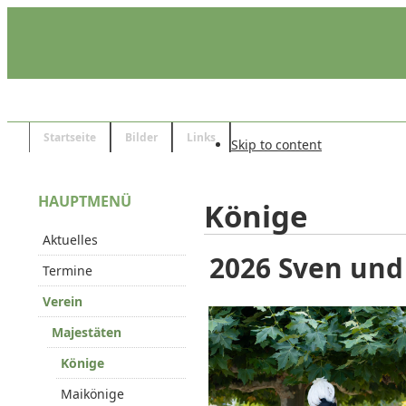
Startseite
Bilder
Links
Skip to content
HAUPTMENÜ
Könige
Aktuelles
2026 Sven und
Termine
Verein
Majestäten
Könige
Maikönige